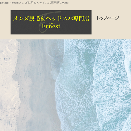
before・after|メンズ脱毛＆ヘッドスパ専門店Ernest