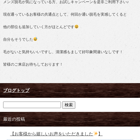
メンズ脱毛が気になっている方、お試しキャンペーンを是非ご利用下さい♪
現在通っているお客様の共通点として、何回か通い脱毛を実感してくると
他の部位も追加していく方がほとんどです
自分もそうでした
毛がないと気持ちいいですし、清潔感もまして好印象間違いなしです！
皆様のご来店お待ちしております！
ブログトップ
最近の投稿
【お客様から嬉しいお声をいただきました
】