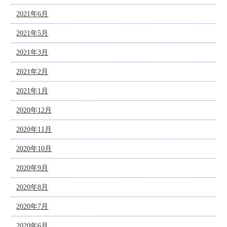
2021年6月
2021年5月
2021年3月
2021年2月
2021年1月
2020年12月
2020年11月
2020年10月
2020年9月
2020年8月
2020年7月
2020年6月