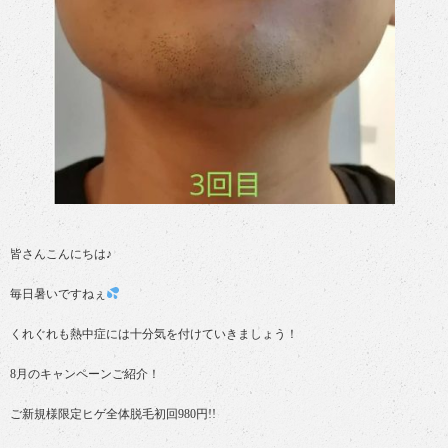
皆さんこんにちは♪
毎日暑いですねぇ
くれぐれも熱中症には十分気を付けていきましょう！
8月のキャンペーンご紹介！
ご新規様限定ヒゲ全体脱毛初回980円!!