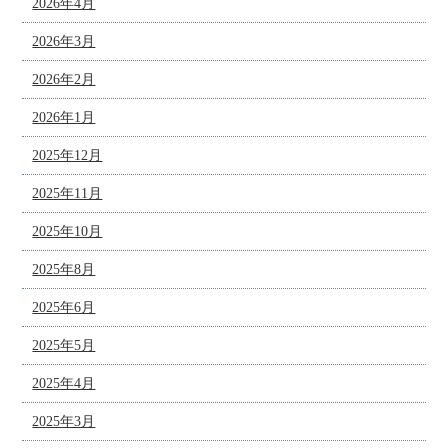
2026年4月
2026年3月
2026年2月
2026年1月
2025年12月
2025年11月
2025年10月
2025年8月
2025年6月
2025年5月
2025年4月
2025年3月