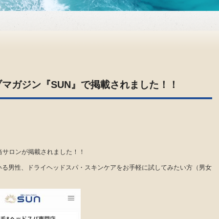
マガジン『SUN』で掲載されました！！
当サロンが掲載されました！！
いる男性、ドライヘッドスパ・スキンケアをお手軽に試してみたい方（男女