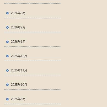
2026年3月
2026年2月
2026年1月
2025年12月
2025年11月
2025年10月
2025年8月