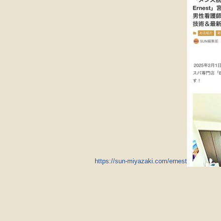
https://sun-miyazaki.com/ernest