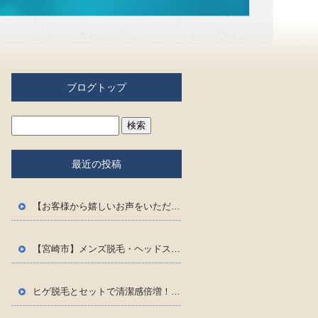
ブログトップ
最近の投稿
【お客様から嬉しいお声をいただきました
】
【宮崎市】メンズ脱毛・ヘッドスパ専門店Ernestが「高品質なのにリーズナブル」に提供できる3つの理由
ヒゲ脱毛とセットで清潔感倍増！「脱毛×毛穴洗浄」で男の肌磨き