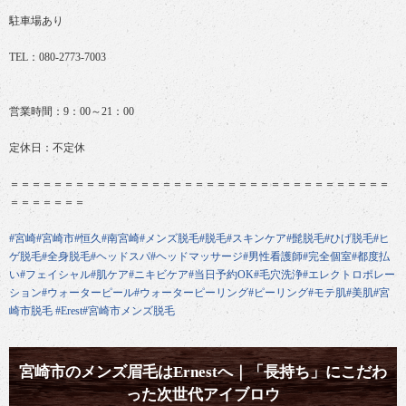
駐車場あり
TEL：080-2773-7003
営業時間：9：00～21：00
定休日：不定休
＝＝＝＝＝＝＝＝＝＝＝＝＝＝＝＝＝＝＝＝＝＝＝＝＝＝＝＝＝＝＝＝＝＝＝
＝＝＝＝＝＝＝
#宮崎
#宮崎市
#恒久
#南宮崎
#メンズ脱毛
#脱毛
#スキンケア
#髭脱毛
#ひげ脱毛
#ヒ
ゲ脱毛
#全身脱毛
#ヘッドスパ
#ヘッドマッサージ
#男性看護師
#完全個室
#都度払
い
#フェイシャル
#肌ケア
#ニキビケア
#当日予約OK
#毛穴洗浄
#エレクトロポレー
ション
#ウォーターピール
#ウォーターピーリング
#ピーリング
#モテ肌
#美肌
#宮
崎市脱毛
#Erest
#宮崎市メンズ脱毛
宮崎市のメンズ眉毛はErnestへ｜「長持ち」にこだわ
った次世代アイブロウ