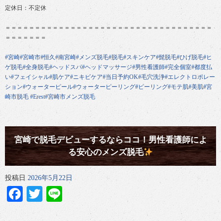
定休日：不定休
＝＝＝＝＝＝＝＝＝＝＝＝＝＝＝＝＝＝＝＝＝＝＝＝＝＝＝＝＝＝＝＝＝＝＝
＝＝＝＝＝＝＝
#宮崎
#宮崎市
#恒久
#南宮崎
#メンズ脱毛
#脱毛
#スキンケア
#髭脱毛
#ひげ脱毛
#ヒ
ゲ脱毛
#全身脱毛
#ヘッドスパ
#ヘッドマッサージ
#男性看護師
#完全個室
#都度払
い
#フェイシャル
#肌ケア
#ニキビケア
#当日予約OK
#毛穴洗浄
#エレクトロポレー
ション
#ウォーターピール
#ウォーターピーリング
#ピーリング
#モテ肌
#美肌
#宮
崎市脱毛
#Erest
#宮崎市メンズ脱毛
宮崎で脱毛デビューするならココ！男性看護師によ
る安心のメンズ脱毛
投稿日
2026年5月22日
Facebook
Twitter
Line