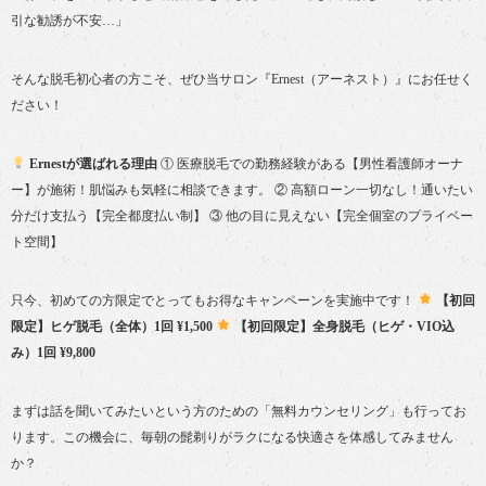
引な勧誘が不安…」
そんな脱毛初心者の方こそ、ぜひ当サロン『Ernest（アーネスト）』にお任せく
ださい！
Ernestが選ばれる理由
① 医療脱毛での勤務経験がある【男性看護師オーナ
ー】が施術！肌悩みも気軽に相談できます。 ② 高額ローン一切なし！通いたい
分だけ支払う【完全都度払い制】 ③ 他の目に見えない【完全個室のプライベー
ト空間】
只今、初めての方限定でとってもお得なキャンペーンを実施中です！
【初回
限定】ヒゲ脱毛（全体）1回 ¥1,500
【初回限定】全身脱毛（ヒゲ・VIO込
み）1回 ¥9,800
まずは話を聞いてみたいという方のための「無料カウンセリング」も行ってお
ります。この機会に、毎朝の髭剃りがラクになる快適さを体感してみません
か？