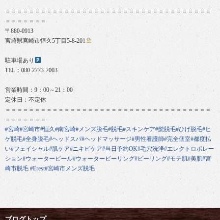
＝＝＝＝＝＝＝＝＝＝＝＝＝＝＝＝＝＝＝＝＝＝＝＝＝＝＝＝＝＝＝＝＝＝＝
＝＝＝＝＝＝＝
〒880-0913
宮崎県宮崎市恒久5丁目5-8-201
駐車場あり
TEL：080-2773-7003
営業時間：9：00～21：00
定休日：不定休
＝＝＝＝＝＝＝＝＝＝＝＝＝＝＝＝＝＝＝＝＝＝＝＝＝＝＝＝＝＝＝＝＝＝＝
＝＝＝＝＝＝＝
#宮崎
#宮崎市
#恒久
#南宮崎
#メンズ脱毛
#脱毛
#スキンケア
#髭脱毛
#ひげ脱毛
#ヒ
ゲ脱毛
#全身脱毛
#ヘッドスパ
#ヘッドマッサージ
#男性看護師
#完全個室
#都度払
い
#フェイシャル
#肌ケア
#ニキビケア
#当日予約OK
#毛穴洗浄
#エレクトロポレー
ション
#ウォーターピール
#ウォーターピーリング
#ピーリング
#モテ肌
#美肌
#宮
崎市脱毛
#Erest
#宮崎市メンズ脱毛
ブログトップ