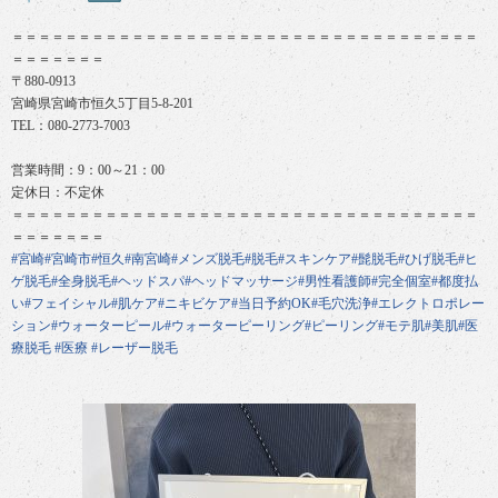
＝＝＝＝＝＝＝＝＝＝＝＝＝＝＝＝＝＝＝＝＝＝＝＝＝＝＝＝＝＝＝＝＝＝＝
＝＝＝＝＝＝＝
〒880-0913
宮崎県宮崎市恒久5丁目5-8-201
TEL：080-2773-7003
営業時間：9：00～21：00
定休日：不定休
＝＝＝＝＝＝＝＝＝＝＝＝＝＝＝＝＝＝＝＝＝＝＝＝＝＝＝＝＝＝＝＝＝＝＝
＝＝＝＝＝＝＝
#宮崎
#宮崎市
#恒久
#南宮崎
#メンズ脱毛
#脱毛
#スキンケア
#髭脱毛
#ひげ脱毛
#ヒ
ゲ脱毛
#全身脱毛
#ヘッドスパ
#ヘッドマッサージ
#男性看護師
#完全個室
#都度払
い
#フェイシャル
#肌ケア
#ニキビケア
#当日予約OK
#毛穴洗浄
#エレクトロポレー
ション
#ウォーターピール
#ウォーターピーリング
#ピーリング
#モテ肌
#美肌
#医
療脱毛
#医療
#レーザー脱毛