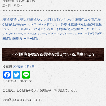
営業時間：9：00～21：00
定休日：不定休
＝＝＝＝＝＝＝＝＝＝＝＝＝＝＝＝＝＝＝＝＝＝＝＝＝＝＝＝＝＝＝＝＝＝＝
＝＝＝＝＝＝＝
#宮崎
#宮崎市
#恒久
#南宮崎
#メンズ脱毛
#脱毛
#スキンケア
#髭脱毛
#ひげ脱毛
#ヒ
ゲ脱毛
#全身脱毛
#ヘッドスパ
#ヘッドマッサージ
#男性看護師
#完全個室
#都度払
い
#フェイシャル
#肌ケア
#ニキビケア
#当日予約OK
#毛穴洗浄
#エレクトロポレー
ション
#ウォーターピール
#ウォーターピーリング
#ピーリング
#モテ肌
#美肌
#医
療脱毛
#医療
#レーザー脱毛
ヒゲ脱毛を始める男性が増えている理由とは？
投稿日
2025年12月4日
Facebook
Twitter
Line
こんにちは、Ernestです。
ここ最近、ヒゲ脱毛を選択する男性が一気に増えています。
その理由は大きく3つあります。