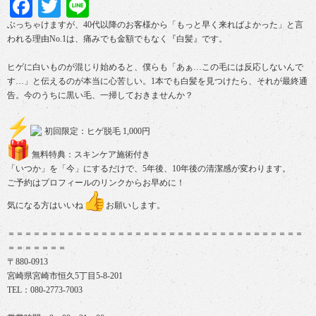
Facebook
Twitter
Line
ぶっちゃけますが、40代以降のお客様から「
もっと早く来ればよかった」と言
われる理由No.1は、
痛みでも金額でもなく『白髪』です。
ヒゲに白いものが混じり始めると、僕らも「あぁ…
この毛には反応しないんで
す…」と伝えるのが本当に心苦しい。
1本でも白髪を見つけたら、それが最終通
告。今のうちに黒い毛、
一掃しておきませんか？
初回限定：ヒゲ脱毛 1,000円
無料特典：スキンケア施術付き
「いつか」を「今」にするだけで、5年後、
10年後の清潔感が変わります。
ご予約はプロフィールのリンクからお早めに！
気になる方はいいね
お願いします。
＝＝＝＝＝＝＝＝＝＝＝＝＝＝＝＝＝＝＝＝＝＝＝＝＝＝＝＝＝＝＝＝＝＝＝
＝＝＝＝＝＝＝
〒880-0913
宮崎県宮崎市恒久5丁目5-8-201
TEL：080-2773-7003