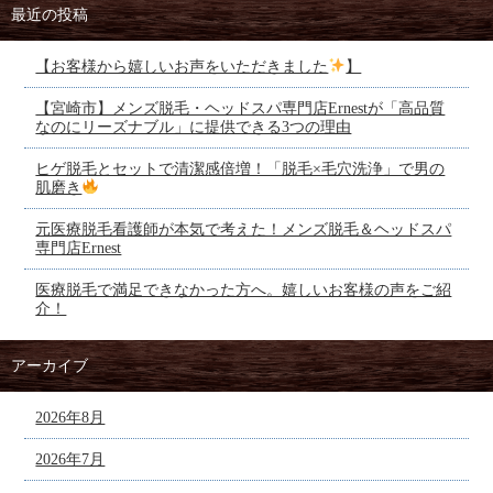
最近の投稿
【お客様から嬉しいお声をいただきました
】
【宮崎市】メンズ脱毛・ヘッドスパ専門店Ernestが「高品質
なのにリーズナブル」に提供できる3つの理由
ヒゲ脱毛とセットで清潔感倍増！「脱毛×毛穴洗浄」で男の
肌磨き
元医療脱毛看護師が本気で考えた！メンズ脱毛＆ヘッドスパ
専門店Ernest
医療脱毛で満足できなかった方へ。嬉しいお客様の声をご紹
介！
アーカイブ
2026年8月
2026年7月