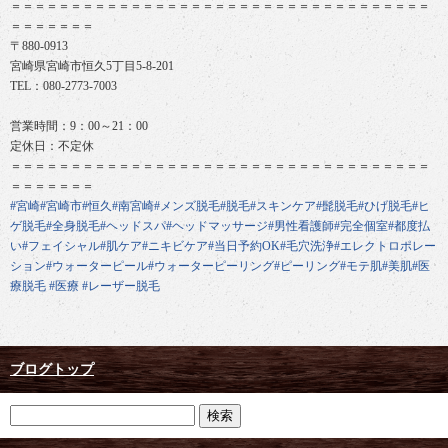
＝＝＝＝＝＝＝＝＝＝＝＝＝＝＝＝＝＝＝＝＝＝＝＝＝＝＝＝＝＝＝＝＝＝＝
＝＝＝＝＝＝＝
〒880-0913
宮崎県宮崎市恒久5丁目5-8-201
TEL：080-2773-7003
営業時間：9：00～21：00
定休日：不定休
＝＝＝＝＝＝＝＝＝＝＝＝＝＝＝＝＝＝＝＝＝＝＝＝＝＝＝＝＝＝＝＝＝＝＝
＝＝＝＝＝＝＝
#宮崎
#宮崎市
#恒久
#南宮崎
#メンズ脱毛
#脱毛
#スキンケア
#髭脱毛
#ひげ脱毛
#ヒ
ゲ脱毛
#全身脱毛
#ヘッドスパ
#ヘッドマッサージ
#男性看護師
#完全個室
#都度払
い
#フェイシャル
#肌ケア
#ニキビケア
#当日予約OK
#毛穴洗浄
#エレクトロポレー
ション
#ウォーターピール
#ウォーターピーリング
#ピーリング
#モテ肌
#美肌
#医
療脱毛
#医療
#レーザー脱毛
ブログトップ