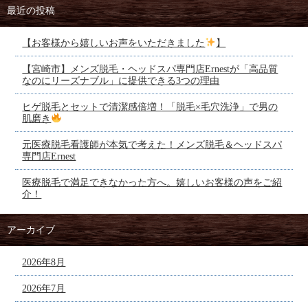
最近の投稿
【お客様から嬉しいお声をいただきました
】
【宮崎市】メンズ脱毛・ヘッドスパ専門店Ernestが「高品質
なのにリーズナブル」に提供できる3つの理由
ヒゲ脱毛とセットで清潔感倍増！「脱毛×毛穴洗浄」で男の
肌磨き
元医療脱毛看護師が本気で考えた！メンズ脱毛＆ヘッドスパ
専門店Ernest
医療脱毛で満足できなかった方へ。嬉しいお客様の声をご紹
介！
アーカイブ
2026年8月
2026年7月