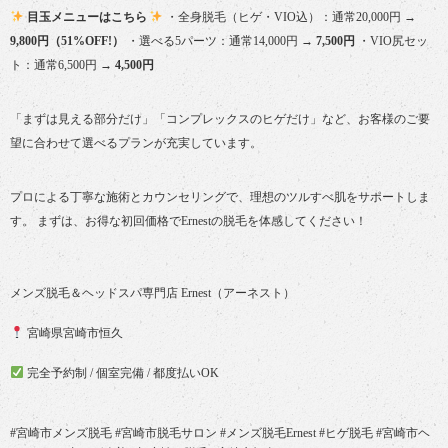
目玉メニューはこちら
・全身脱毛（ヒゲ・VIO込）：通常20,000円 →
9,800円（51%OFF!）
・選べる5パーツ：通常14,000円 →
7,500円
・VIO尻セッ
ト：通常6,500円 →
4,500円
「まずは見える部分だけ」「コンプレックスのヒゲだけ」など、お客様のご要
望に合わせて選べるプランが充実しています。
プロによる丁寧な施術とカウンセリングで、理想のツルすべ肌をサポートしま
す。 まずは、お得な初回価格でErnestの脱毛を体感してください！
メンズ脱毛＆ヘッドスパ専門店 Ernest（アーネスト）
宮崎県宮崎市恒久
完全予約制 / 個室完備 / 都度払いOK
#宮崎市メンズ脱毛 #宮崎市脱毛サロン #メンズ脱毛Ernest #ヒゲ脱毛 #宮崎市ヘ