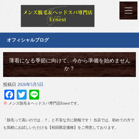
オフィシャルブログ
薄着になる季節に向けて、今から準備を始めません
か？
投稿日
2026年5月5日
Facebook
Twitter
Line
メンズ脱毛＆ヘッドスパ専門店Ernestです。
「脱毛って高いのでは…？」と不安な方に朗報です！ 当店では、初めての方で
も気軽にお試しいただける【初回限定価格】をご用意しております。