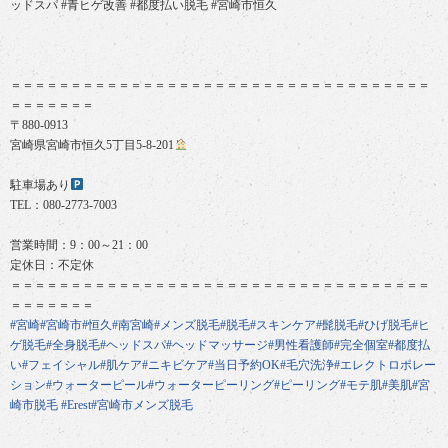
ッドスパ #青ヒゲ改善 #都度払い脱毛 #宮崎市恒久
＝＝＝＝＝＝＝＝＝＝＝＝＝＝＝＝＝＝＝＝＝＝＝＝＝＝＝＝＝＝＝＝＝＝＝
＝＝＝＝＝＝＝
〒880-0913
宮崎県宮崎市恒久5丁目5-8-201
駐車場あり
TEL：080-2773-7003
営業時間：9：00～21：00
定休日：不定休
＝＝＝＝＝＝＝＝＝＝＝＝＝＝＝＝＝＝＝＝＝＝＝＝＝＝＝＝＝＝＝＝＝＝＝
＝＝＝＝＝＝＝
#宮崎
#宮崎市
#恒久
#南宮崎
#メンズ脱毛
#脱毛
#スキンケア
#髭脱毛
#ひげ脱毛
#ヒ
ゲ脱毛
#全身脱毛
#ヘッドスパ
#ヘッドマッサージ
#男性看護師
#完全個室
#都度払
い
#フェイシャル
#肌ケア
#ニキビケア
#当日予約OK
#毛穴洗浄
#エレクトロポレー
ション
#ウォーターピール
#ウォーターピーリング
#ピーリング
#モテ肌
#美肌
#宮
崎市脱毛
#Erest
#宮崎市メンズ脱毛