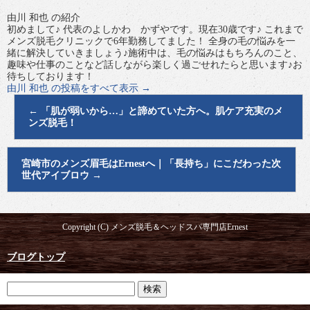
由川 和也 の紹介
初めまして♪ 代表のよしかわ かずやです。現在30歳です♪ これまで
メンズ脱毛クリニックで6年勤務してました！ 全身の毛の悩みを一
緒に解決していきましょう♪施術中は、毛の悩みはもちろんのこと、
趣味や仕事のことなど話しながら楽しく過ごせれたらと思います♪お
待ちしております！
由川 和也 の投稿をすべて表示
→
←
「肌が弱いから…」と諦めていた方へ。肌ケア充実のメ
ンズ脱毛！
宮崎市のメンズ眉毛はErnestへ｜「長持ち」にこだわった次
世代アイブロウ
→
Copyright (C) メンズ脱毛＆ヘッドスパ専門店Ernest
ブログトップ