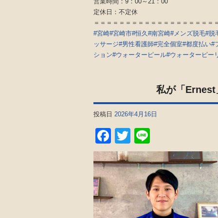
営業時間：9：00～21：00
定休日：不定休
＝＝＝＝＝＝＝＝＝＝＝＝＝＝＝＝＝＝＝
#宮崎
#宮崎市
#恒久
#南宮崎
#メンズ脱毛
#脱
ッサージ
#男性看護師
#完全個室
#都度払い
#
ション
#ウォーターピール
#ウォーターピー
私が「Erne
投稿日
2026年4月16日
Facebook
Twitter
Line