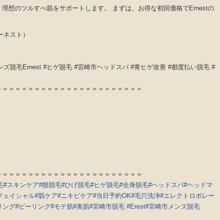
想のツルすべ肌をサポートします。 まずは、お得な初回価格でErnestの
アーネスト）
ズ脱毛Ernest #ヒゲ脱毛 #宮崎市ヘッドスパ #青ヒゲ改善 #都度払い脱毛 #
＝＝＝＝＝＝＝＝＝＝＝＝＝＝＝＝＝＝＝＝＝＝＝
＝＝＝＝＝＝＝＝＝＝＝＝＝＝＝＝＝＝＝＝＝＝＝
毛
#スキンケア
#髭脱毛
#ひげ脱毛
#ヒゲ脱毛
#全身脱毛
#ヘッドスパ
#ヘッドマ
フェイシャル
#肌ケア
#ニキビケア
#当日予約OK
#毛穴洗浄
#エレクトロポレー
リング
#ピーリング
#モテ肌
#美肌
#宮崎市脱毛
#Erest
#宮崎市メンズ脱毛