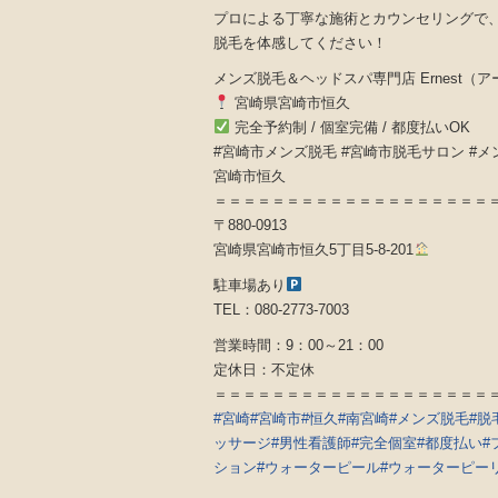
プロによる丁寧な施術とカウンセリングで、理
脱毛を体感してください！
メンズ脱毛＆ヘッドスパ専門店 Ernest（
宮崎県宮崎市恒久
完全予約制 / 個室完備 / 都度払いOK
#宮崎市メンズ脱毛 #宮崎市脱毛サロン #メン
宮崎市恒久
＝＝＝＝＝＝＝＝＝＝＝＝＝＝＝＝＝＝＝
〒880-0913
宮崎県宮崎市恒久5丁目5-8-201
駐車場あり
TEL：080-2773-7003
営業時間：9：00～21：00
定休日：不定休
＝＝＝＝＝＝＝＝＝＝＝＝＝＝＝＝＝＝＝
#宮崎
#宮崎市
#恒久
#南宮崎
#メンズ脱毛
#脱
ッサージ
#男性看護師
#完全個室
#都度払い
#
ション
#ウォーターピール
#ウォーターピー