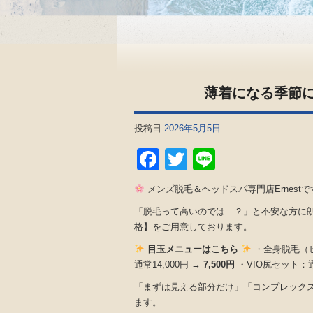
薄着になる季節
投稿日
2026年5月5日
Facebook
Twitter
Line
メンズ脱毛＆ヘッドスパ専門店Ernestで
「脱毛って高いのでは…？」と不安な方に
格】をご用意しております。
目玉メニューはこちら
・全身脱毛（ヒゲ
通常14,000円 →
7,500円
・VIO尻セット：通
「まずは見える部分だけ」「コンプレック
ます。