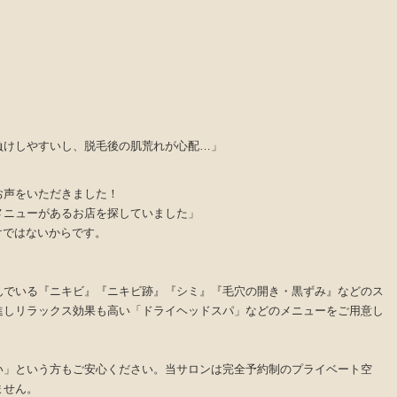
負けしやすいし、脱毛後の肌荒れが心配…」
お声をいただきました！
メニューがあるお店を探していました」
だけではないからです。
んでいる『ニキビ』『ニキビ跡』『シミ』『毛穴の開き・黒ずみ』などのス
進しリラックス効果も高い「ドライヘッドスパ」などのメニューをご用意し
い」という方もご安心ください。当サロンは完全予約制のプライベート空
ません。