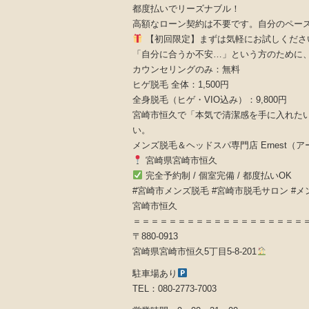
都度払いでリーズナブル！
高額なローン契約は不要です。自分のペー
【初回限定】まずは気軽にお試しくださ
「自分に合うか不安…」という方のために
カウンセリングのみ：無料
ヒゲ脱毛 全体：1,500円
全身脱毛（ヒゲ・VIO込み）：9,800円
宮崎市恒久で「本気で清潔感を手に入れた
い。
メンズ脱毛＆ヘッドスパ専門店 Ernest（
宮崎県宮崎市恒久
完全予約制 / 個室完備 / 都度払いOK
#宮崎市メンズ脱毛 #宮崎市脱毛サロン #メン
宮崎市恒久
＝＝＝＝＝＝＝＝＝＝＝＝＝＝＝＝＝＝＝
〒880-0913
宮崎県宮崎市恒久5丁目5-8-201
駐車場あり
TEL：080-2773-7003