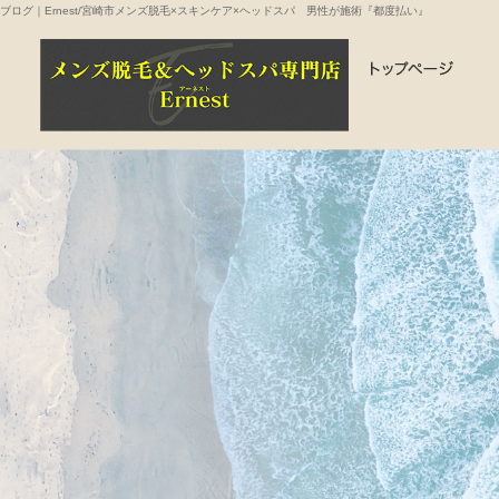
ブログ｜Ernest/宮崎市メンズ脱毛×スキンケア×ヘッドスパ 男性が施術『都度払い』