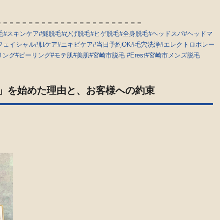
＝＝＝＝＝＝＝＝＝＝＝＝＝＝＝＝＝＝＝＝＝＝＝
毛
#スキンケア
#髭脱毛
#ひげ脱毛
#ヒゲ脱毛
#全身脱毛
#ヘッドスパ
#ヘッドマ
フェイシャル
#肌ケア
#ニキビケア
#当日予約OK
#毛穴洗浄
#エレクトロポレー
リング
#ピーリング
#モテ肌
#美肌
#宮崎市脱毛
#Erest
#宮崎市メンズ脱毛
st」を始めた理由と、お客様への約束