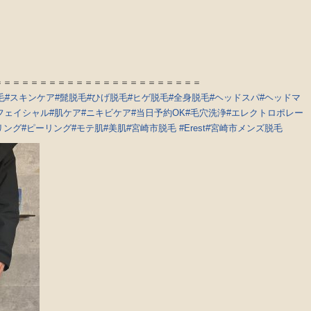
＝＝＝＝＝＝＝＝＝＝＝＝＝＝＝＝＝＝＝＝＝＝＝
毛
#スキンケア
#髭脱毛
#ひげ脱毛
#ヒゲ脱毛
#全身脱毛
#ヘッドスパ
#ヘッドマ
フェイシャル
#肌ケア
#ニキビケア
#当日予約OK
#毛穴洗浄
#エレクトロポレー
リング
#ピーリング
#モテ肌
#美肌
#宮崎市脱毛
#Erest
#宮崎市メンズ脱毛