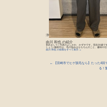
浄
由川 和也 の紹介
初めまして♪ 代表のよしかわ かずやです。現在30歳で
しょう♪施術中は、毛の悩みはもちろんのこと、趣味や仕
由川 和也 の投稿をすべて表示
→
←
【宮崎市でヒゲ脱毛なら】たった4回
る！