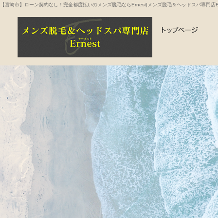
【宮崎市】ローン契約なし！完全都度払いのメンズ脱毛ならErnest|メンズ脱毛＆ヘッドスパ専門店Ern